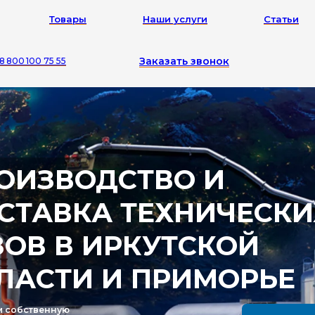
Товары
Наши услуги
Статьи
Заказать звонок
8 800 100 75 55
ЗВОДСТВО И
АВКА ТЕХНИЧЕСКИХ
В В ИРКУТСКОЙ
СТИ И ПРИМОРЬЕ
венную
Смотреть продукцию
ю лабораторию
ия контроля качества
ми продукции