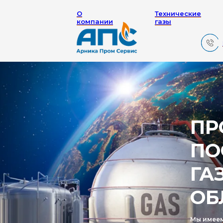
О
Технические
компании
газы
ПРОИ
ПОСТ
ГАЗО
ОБЛА
Мы имеем собст
аккредитованну
для осуществлен
выпускаемой на