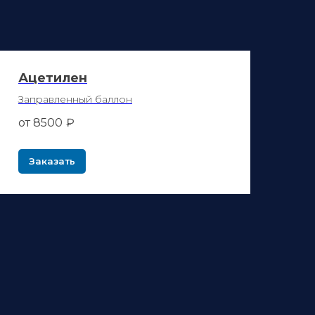
Ацетилен
Заправленный баллон
от 8500
₽
Заказать