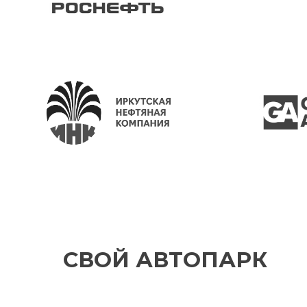
СВОЙ АВТОПАРК
Арника-Пром-Сервис распологает авто
установками для газификации криопроду
позволяет успешно сотрудничать с под
организациями при строительстве нефт
«Восточная Сибирь – Тихий океан» по пос
газовых смесей в непосредственной бли
строящимся участкам нефтепровода.