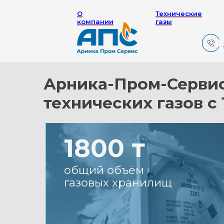
О
Технические
компании
газы
Арника-Пром-Сервис: п
технических газов с 199
1800 т
общий объём
газовых хранилищ