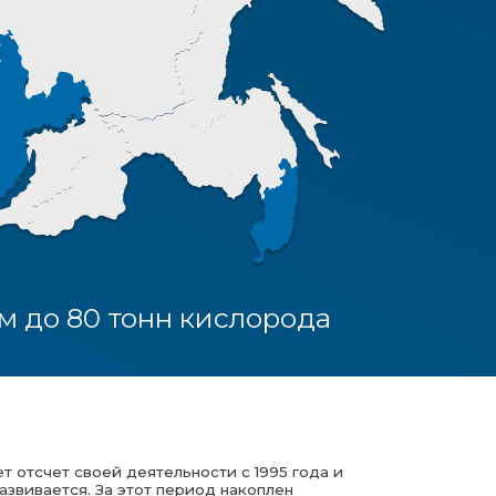
тонн кислорода
деятельности с 1995 года и
 этот период накоплен
ов. На сегодняшний день
 производством: кислорода,
 углекислого газа, газовой
за), кроме того ассортимент
тановую смесь, ацетилен,
редприятия считалась
и доставка их потребителю.
я добавила производство
 своем оборудовании, по
ными на Байконуре, а
мышленности в другие