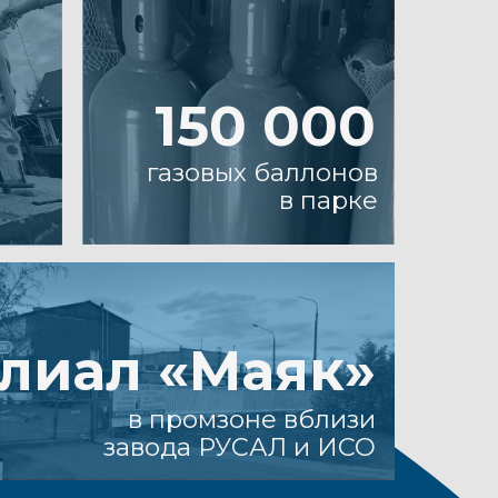
150 000
газовых баллонов
в парке
л «Маяк»
в промзоне вблизи
авода РУСАЛ и ИСО