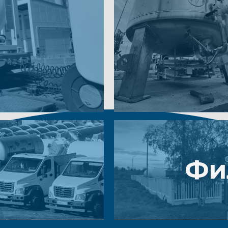
Филиа
з