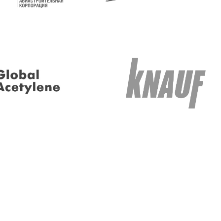
мобильными
ктов, что
рядными
епровода
тавкам газов и
зости к