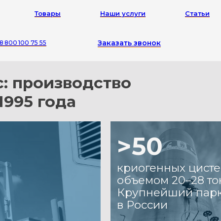
Товары
Наши услуги
Статьи
Заказать звонок
8 800 100 75 55
роизводство
5 года
>50
криогенных цистерн
объемом 20–28 тонн.
Крупнейший парк
в России