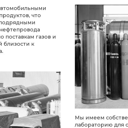
Мы имеем собственную аккр
лабораторию для осуществле
выпускаемой нами продукции.
квалифицированный персона
получить ясность как в технич
остальных вопросах, связанн
газами.
ФИЯ ПОСТА