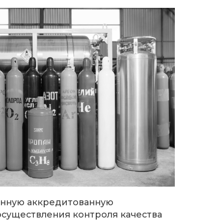
едитованную
ния контроля качества
 У нас работает
л, который поможет Вам
еских, так и во всех
ых с техническими
ВОК