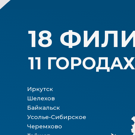
18 ФИЛИ
11 ГОРОДАХ 
Иркутск
Шелехов
Байкальск
Усолье-Сибирское
Черемхово
Тайшет
Нижнеудинск
Владивосток
Артём