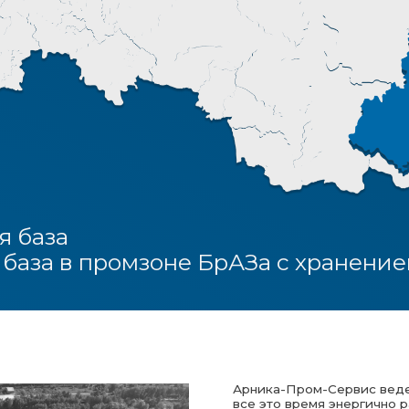
за
а в промзоне БрАЗа с хранением до 80 
Арника-Пром-Сервис ведет отсчет своей 
все это время энергично развивается. За
огромный опыт на рынке технических газ
наша компания располагает собственным
аргона в т. ч. (сверхвысокочистый), азота,
смеси (на основе аргона и углекислого га
реализуемых газов включает пропан – бу
гелий, водород и все марки фреона.
Еще десять лет назад специализацией п
расфасовка газов и смесей по баллонам 
Теперь же к этой деятельности компани
высокотехнологичных газовых смесей на
технологиям, разработанными нашими уче
сейчас пришедшими из космической про